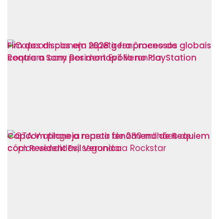
Fim dos discos em 2028 gera processos globais
contra a Sony por monopólio no PlayStation
Capcom planeja repetir fenômeno de Requiem
com Resident Evil Veronica