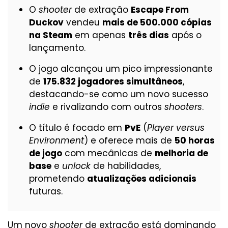
O
shooter
de extração
Escape From
Duckov
vendeu
mais de 500.000 cópias
na Steam
em apenas
três dias
após o
lançamento.
O jogo alcançou um pico impressionante
de
175.832 jogadores simultâneos
,
destacando-se como um novo sucesso
indie
e rivalizando com outros
shooters
.
O título é focado em
PvE
(
Player versus
Environment
) e oferece mais de
50 horas
de jogo
com mecânicas de
melhoria de
base
e
unlock
de habilidades,
prometendo
atualizações adicionais
futuras.
Um novo
shooter
de extração está dominando