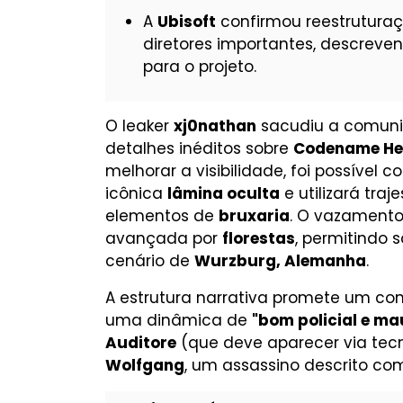
A
Ubisoft
confirmou reestrutura
diretores importantes, descreve
para o projeto.
O leaker
xj0nathan
sacudiu a comun
detalhes inéditos sobre
Codename He
melhorar a visibilidade, foi possível 
icônica
lâmina oculta
e utilizará tra
elementos de
bruxaria
. O vazament
avançada por
florestas
, permitindo 
cenário de
Wurzburg, Alemanha
.
A estrutura narrativa promete um conf
uma dinâmica de
"bom policial e mau
Auditore
(que deve aparecer via tec
Wolfgang
, um assassino descrito c