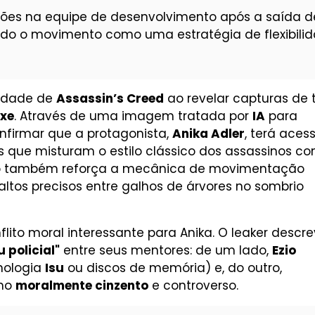
ções na equipe de desenvolvimento após a saída d
ndo o movimento como uma estratégia de flexibili
idade de
Assassin’s Creed
ao revelar capturas de 
xe
. Através de uma imagem tratada por
IA
para
confirmar que a protagonista,
Anika Adler
, terá aces
jes que misturam o estilo clássico dos assassinos c
o também reforça a mecânica de movimentação
saltos precisos entre galhos de árvores no sombrio
lito moral interessante para Anika. O leaker descr
 policial"
entre seus mentores: de um lado,
Ezio
nologia
Isu
ou discos de memória) e, do outro,
omo
moralmente cinzento
e controverso.