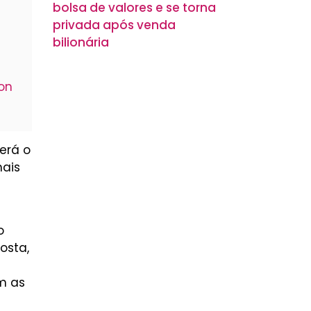
bolsa de valores e se torna
privada após venda
bilionária
on
erá o
mais
o
osta,
m as