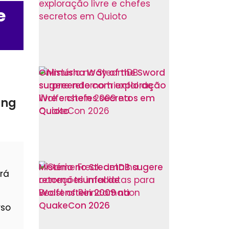
e
Onimusha Way of the Sword
surpreende com exploração
livre e chefes secretos em
ang
Quioto
Mistério no SteamDB sugere
rá
retorno triunfal de
Wolfenstein 2009 na
QuakeCon 2026
rso