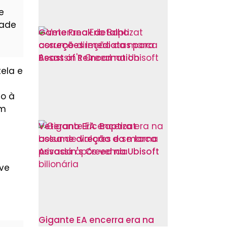
e
dade
Game Freak detalha
correções imediatas para
Beast of Reincarnation
tela e
so à
om
Veterano Eric Baptizat
assume direção da marca
Assassin's Creed na Ubisoft
eve
Gigante EA encerra era na