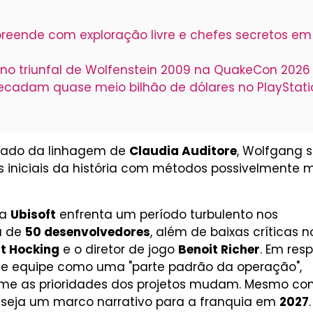
reende com exploração livre e chefes secretos em
rno triunfal de Wolfenstein 2009 na QuakeCon 2026
ecadam quase meio bilhão de dólares no PlayStati
legado da linhagem de
Claudia Auditore
, Wolfgang s
es iniciais da história com métodos possivelmente 
 a
Ubisoft
enfrenta um período turbulento nos
da de
50 desenvolvedores
, além de baixas críticas n
nt Hocking
e o diretor de jogo
Benoit Richer
. Em resp
 de equipe como uma "parte padrão da operação",
orme as prioridades dos projetos mudam. Mesmo co
seja um marco narrativo para a franquia em
2027
.