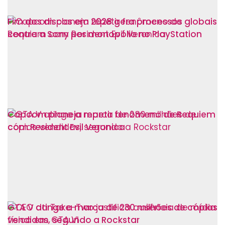
Fim dos discos em 2028 gera processos globais
contra a Sony por monopólio no PlayStation
Capcom planeja repetir fenômeno de Requiem
com Resident Evil Veronica
GTA V atinge a marca de 230 milhões de cópias
vendidas, segundo a Rockstar