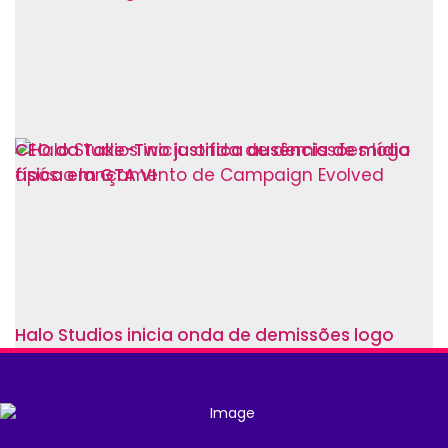
CEO da Take-Two justifica ausência de mídia
física em GTA VI
Halo Studios inicia onda de demissões logo
após o lançamento de Campaign Evolved