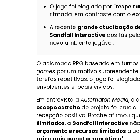
O jogo foi elogiado por
"respeita
ritmada, em contraste com o ex
A recente
grande atualização d
Sandfall Interactive
aos fãs pela
novo ambiente jogável.
O aclamado RPG baseado em turno
games
por um motivo surpreendente:
tarefas repetitivas, o jogo foi elogi
envolventes e locais vívidos.
Em entrevista à
Automaton Media
, o 
escopo estreito
do projeto foi crucia
recepção positiva. Broche afirmou q
ilimitados
, a
Sandfall Interactive
não 
orçamento e recursos limitados
ajud
principais que o tornam ótimo"
.