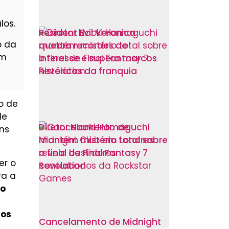
los.
Resident Evil Veronica
o da
quebra recordes de
um
interesse e supera marcos
históricos da franquia
o de
de
Diretor Naoki Hamaguchi
ens
mantém mistério total sobre
o final de Final Fantasy 7
er o
Revelation
ra a
to
tos
Cancelamento de Midnight