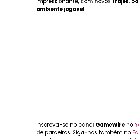
impressionante, com novos
trajes
,
ba
ambiente jogável
.
Inscreva-se no canal
GameWire
no
Y
de parceiros. Siga-nos também no
Fa