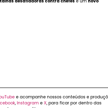
talhas desafiadoras contra chefes
e um
novo
ouTube
e acompanhe nossos conteúdos e produçõ
cebook
,
Instagram
e
X
, para ficar por dentro das