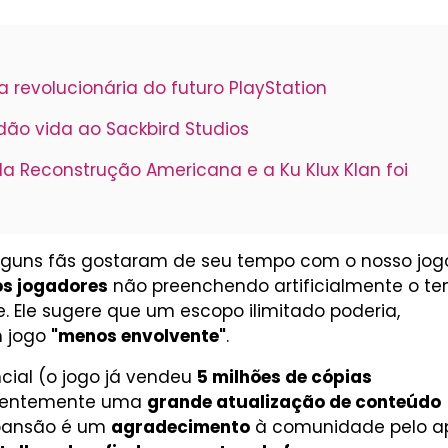
 revolucionária do futuro PlayStation
ão vida ao Sackbird Studios
da Reconstrução Americana e a Ku Klux Klan foi
alguns fãs gostaram de seu tempo com o nosso jogo
os jogadores
não preenchendo artificialmente o t
. Ele sugere que um escopo ilimitado poderia,
m jogo
"menos envolvente"
.
cial (o jogo já vendeu
5 milhões de cópias
recentemente uma
grande atualização de conteúdo
xpansão é um
agradecimento
à comunidade pelo a