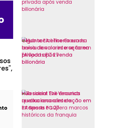
o
Gigante EA encerra era na
bolsa de valores e se torna
privada após venda
rsos
bilionária
es",
Hub social The Grounds
revoluciona a interação em
EA Sports FC 27
nto