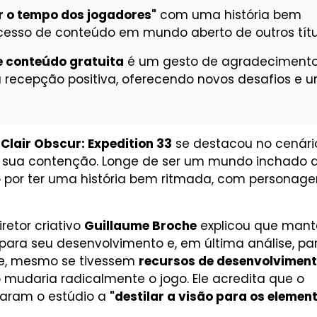
r o tempo dos jogadores"
com uma história bem
cesso de conteúdo em mundo aberto de outros títu
e conteúdo gratuita
é um gesto de agradeciment
 recepção positiva, oferecendo novos desafios e 
s
Clair Obscur: Expedition 33
se destacou no cenári
 sua contenção. Longe de ser um mundo inchado 
ado por ter uma história bem ritmada, com personag
diretor criativo
Guillaume Broche
explicou que mant
l para seu desenvolvimento e, em última análise, pa
ue, mesmo se tivessem
recursos de desenvolvimen
mudaria radicalmente o jogo. Ele acredita que o
aram o estúdio a
"destilar a visão para os elemen